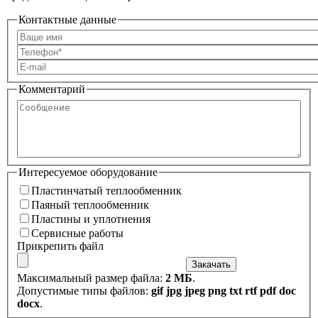
Контактные данные
Комментарий
Сообщение
Интересуемое оборудование
Пластинчатый теплообменник
Пластинчатый теплообменник
Паяный теплообменник
Паяный теплообменник
Пластины и уплотнения
Пластины и уплотнения
Сервисные работы
Сервисные работы
Прикрепить файл
Закачать
Максимальный размер файла:
2 МБ
.
Допустимые типы файлов:
gif jpg jpeg png txt rtf pdf doc
docx
.