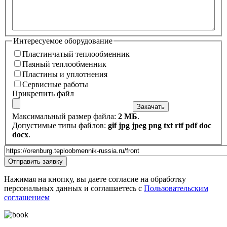
Сообщение
Интересуемое оборудование
Пластинчатый теплообменник
Пластинчатый теплообменник
Паяный теплообменник
Паяный теплообменник
Пластины и уплотнения
Пластины и уплотнения
Сервисные работы
Сервисные работы
Прикрепить файл
Закачать
Максимальный размер файла:
2 МБ
.
Допустимые типы файлов:
gif jpg jpeg png txt rtf pdf doc
docx
.
Url страницы
Website
Отправить заявку
URL
Нажимая на кнопку, вы даете согласие на обработку
персональных данных и соглашаетесь с
Пользовательским
соглашением